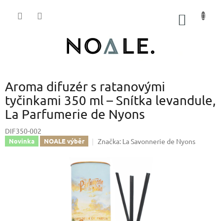
Přejít
na
NÁKUP
obsah
KOŠÍK
Aroma difuzér s ratanovými
tyčinkami 350 ml – Snítka levandule,
La Parfumerie de Nyons
DIF350-002
Značka:
La Savonnerie de Nyons
Novinka
NOALE výběr