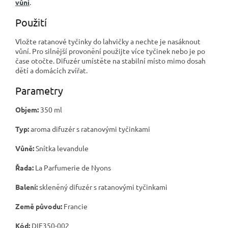
vůní
.
Použití
Vložte ratanové tyčinky do lahvičky a nechte je nasáknout
vůní. Pro silnější provonění použijte více tyčinek nebo je po
čase otočte. Difuzér umístěte na stabilní místo mimo dosah
dětí a domácích zvířat.
Parametry
Objem:
350 ml
Typ:
aroma difuzér s ratanovými tyčinkami
Vůně:
Snítka levandule
Řada:
La Parfumerie de Nyons
Balení:
skleněný difuzér s ratanovými tyčinkami
Země původu:
Francie
Kód:
DIF350-002