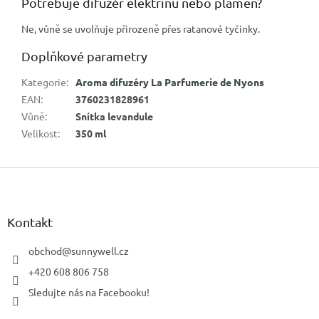
Potřebuje difuzér elektřinu nebo plamen?
Ne, vůně se uvolňuje přirozeně přes ratanové tyčinky.
Doplňkové parametry
Kategorie
:
Aroma difuzéry La Parfumerie de Nyons
EAN
:
3760231828961
Vůně
:
Snítka levandule
Velikost
:
350 ml
Z
á
p
a
Kontakt
t
í
obchod
@
sunnywell.cz
+420 608 806 758
Sledujte nás na Facebooku!