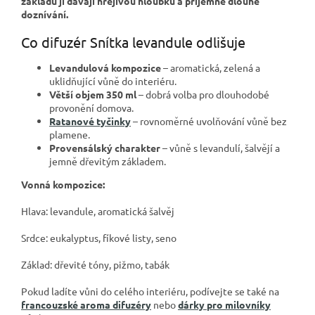
základu jí dávají hřejivou hloubku a příjemně dlouhé
doznívání.
Co difuzér Snítka levandule odlišuje
Levandulová kompozice
– aromatická, zelená a
uklidňující vůně do interiéru.
Větší objem 350 ml
– dobrá volba pro dlouhodobé
provonění domova.
Ratanové tyčinky
– rovnoměrné uvolňování vůně bez
plamene.
Provensálský charakter
– vůně s levandulí, šalvějí a
jemně dřevitým základem.
Vonná kompozice:
Hlava: levandule, aromatická šalvěj
Srdce: eukalyptus, fíkové listy, seno
Základ: dřevité tóny, pižmo, tabák
Pokud ladíte vůni do celého interiéru, podívejte se také na
francouzské aroma difuzéry
nebo
dárky pro milovníky