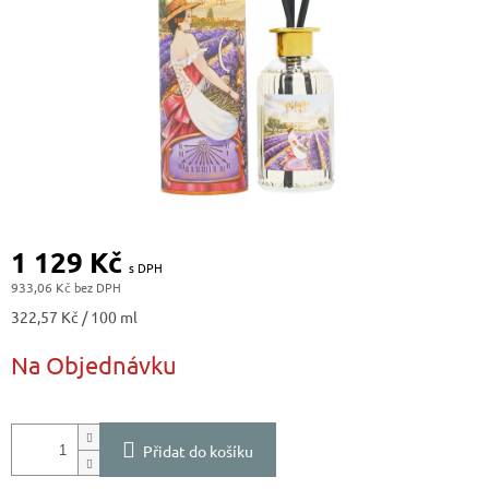
1 129 Kč
933,06 Kč
Měrná
322,57 Kč / 100 ml
cena:
Na Objednávku
Přidat do košíku