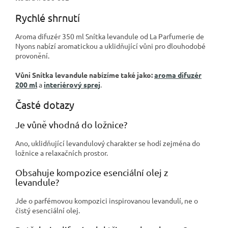
Rychlé shrnutí
Aroma difuzér 350 ml Snítka levandule od La Parfumerie de
Nyons nabízí aromatickou a uklidňující vůni pro dlouhodobé
provonění.
Vůni Snítka levandule nabízíme také jako:
aroma difuzér
200 ml
a
interiérový sprej
.
Časté dotazy
Je vůně vhodná do ložnice?
Ano, uklidňující levandulový charakter se hodí zejména do
ložnice a relaxačních prostor.
Obsahuje kompozice esenciální olej z
levandule?
Jde o parfémovou kompozici inspirovanou levandulí, ne o
čistý esenciální olej.