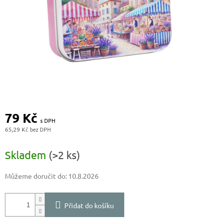
79 Kč
65,29 Kč
Měrná
cena:
Skladem
(>2 ks)
Můžeme doručit do:
10.8.2026
Přidat do košíku