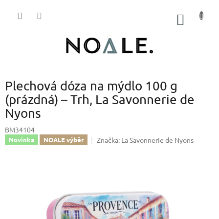
Přejít
na
NÁKUP
obsah
KOŠÍK
Plechová dóza na mýdlo 100 g
(prázdná) – Trh, La Savonnerie de
Nyons
BM34104
Značka:
La Savonnerie de Nyons
Novinka
NOALE výběr