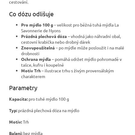
cestování.
Co dózu odlišuje
Pro mýdlo 100 g
– velikost pro běžná tuhá mýdla La
Savonnerie de Nyons
Prázdná plechová dóza
– vhodná jako náhradní obal,
cestovní krabička nebo drobný dárek
Znovupoužitelná
– po mýdle může posloužit i na malé
drobnosti
Ochrana mýdla
– pomáhá udržet mýdlo pohromadě v
tašce, kufru i koupelně
Motiv Trh
– ilustrace trhu s živým provensálským
charakterem
Parametry
Kapacita:
pro tuhé mýdlo 100 g
Typ:
prázdná plechová dóza na mýdlo
Motiv:
Trh
Balení:
bez mýdla