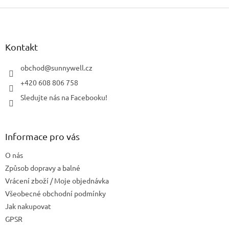
Z
á
p
a
Kontakt
t
í
obchod
@
sunnywell.cz
+420 608 806 758
Sledujte nás na Facebooku!
Informace pro vás
O nás
Způsob dopravy a balné
Vrácení zboží / Moje objednávka
Všeobecné obchodní podmínky
Jak nakupovat
GPSR