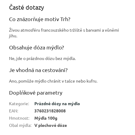
Časté dotazy
Co znázorňuje motiv Trh?
Živou atmosféru francouzského tržiště s barvami a vůněmi
jihu.
Obsahuje dóza mýdlo?
Ne, jde o prázdnou dózu bez mýdla.
Je vhodná na cestování?
Ano, pomůže mýdlo chránit v tašce nebo kufru.
Doplňkové parametry
Kategorie
:
Prázdné dózy na mýdlo
EAN
:
3760231828008
Hmotnost
:
Mýdla 100g
Obal mýdla
:
V plechové dóze