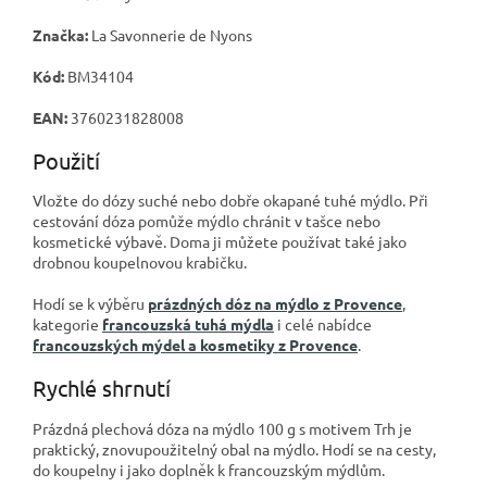
Značka:
La Savonnerie de Nyons
Kód:
BM34104
EAN:
3760231828008
Použití
Vložte do dózy suché nebo dobře okapané tuhé mýdlo. Při
cestování dóza pomůže mýdlo chránit v tašce nebo
kosmetické výbavě. Doma ji můžete používat také jako
drobnou koupelnovou krabičku.
Hodí se k výběru
prázdných dóz na mýdlo z Provence
,
kategorie
francouzská tuhá mýdla
i celé nabídce
francouzských mýdel a kosmetiky z Provence
.
Rychlé shrnutí
Prázdná plechová dóza na mýdlo 100 g s motivem Trh je
praktický, znovupoužitelný obal na mýdlo. Hodí se na cesty,
do koupelny i jako doplněk k francouzským mýdlům.