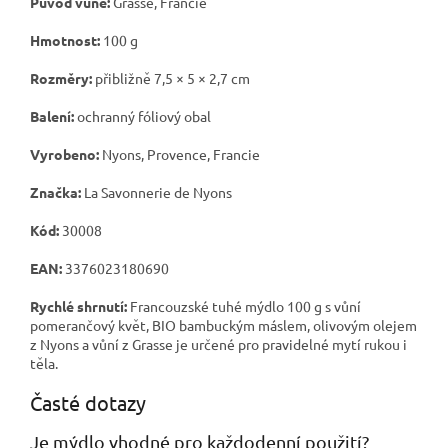
Původ vůně:
Grasse, Francie
Hmotnost:
100 g
Rozměry:
přibližně 7,5 × 5 × 2,7 cm
Balení:
ochranný fóliový obal
Vyrobeno:
Nyons, Provence, Francie
Značka:
La Savonnerie de Nyons
Kód:
30008
EAN:
3376023180690
Rychlé shrnutí:
Francouzské tuhé mýdlo 100 g s vůní
pomerančový květ, BIO bambuckým máslem, olivovým olejem
z Nyons a vůní z Grasse je určené pro pravidelné mytí rukou i
těla.
Časté dotazy
Je mýdlo vhodné pro každodenní použití?