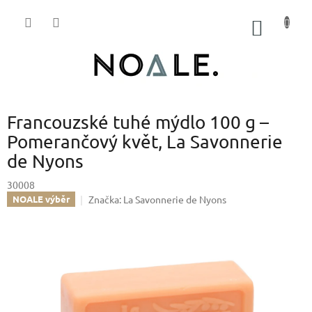
Přejít
na
NÁKUP
obsah
KOŠÍK
Francouzské tuhé mýdlo 100 g –
Pomerančový květ, La Savonnerie
de Nyons
30008
Značka:
La Savonnerie de Nyons
NOALE výběr