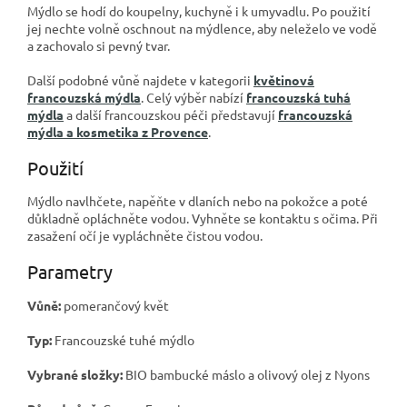
Mýdlo se hodí do koupelny, kuchyně i k umyvadlu. Po použití
jej nechte volně oschnout na mýdlence, aby neleželo ve vodě
a zachovalo si pevný tvar.
Další podobné vůně najdete v kategorii
květinová
francouzská mýdla
. Celý výběr nabízí
francouzská tuhá
mýdla
a další francouzskou péči představují
francouzská
mýdla a kosmetika z Provence
.
Použití
Mýdlo navlhčete, napěňte v dlaních nebo na pokožce a poté
důkladně opláchněte vodou. Vyhněte se kontaktu s očima. Při
zasažení očí je vypláchněte čistou vodou.
Parametry
Vůně:
pomerančový květ
Typ:
Francouzské tuhé mýdlo
Vybrané složky:
BIO bambucké máslo a olivový olej z Nyons