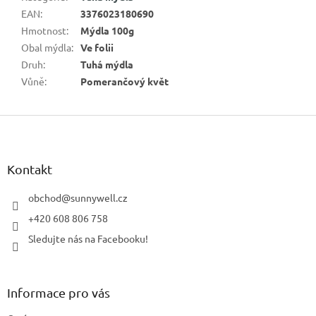
EAN
:
3376023180690
Hmotnost
:
Mýdla 100g
Obal mýdla
:
Ve folii
Druh
:
Tuhá mýdla
Vůně
:
Pomerančový květ
Z
á
p
a
Kontakt
t
í
obchod
@
sunnywell.cz
+420 608 806 758
Sledujte nás na Facebooku!
Informace pro vás