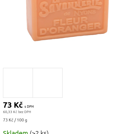
73 Kč
60,33 Kč
Měrná
73 Kč / 100 g
cena:
Skladem
(>2 ks)