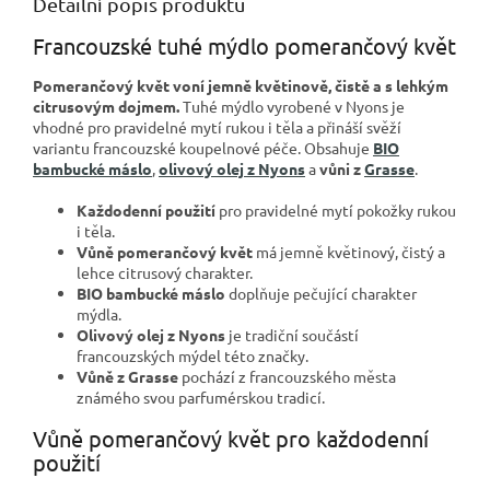
Detailní popis produktu
Francouzské tuhé mýdlo pomerančový květ
Pomerančový květ voní jemně květinově, čistě a s lehkým
citrusovým dojmem.
Tuhé mýdlo vyrobené v Nyons je
vhodné pro pravidelné mytí rukou i těla a přináší svěží
variantu francouzské koupelnové péče. Obsahuje
BIO
bambucké máslo
,
olivový olej z Nyons
a
vůni z
Grasse
.
Každodenní použití
pro pravidelné mytí pokožky rukou
i těla.
Vůně pomerančový květ
má jemně květinový, čistý a
lehce citrusový charakter.
BIO bambucké máslo
doplňuje pečující charakter
mýdla.
Olivový olej z Nyons
je tradiční součástí
francouzských mýdel této značky.
Vůně z Grasse
pochází z francouzského města
známého svou parfumérskou tradicí.
Vůně pomerančový květ pro každodenní
použití