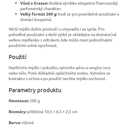
Vůně z Grasse:
dodává výrobku elegantní francouzský
parfumérský charakter.
Velký formát 200 g:
hodí se pro pravidelné používání v
domácí koupelně.
Větší mýdlo dobře poslouží u umyvadla i ve sprše. Pro
pohodlné používání a delší výdrž je ukládejte na dostatečně
velkou mýdlenku s odtokem, kde může mezi jednotlivými
použitími volně vyschnout.
Použití
Navlhčete mýdlo i pokožku, vytvořte pěnu a umyjte ruce
nebo tělo. Poté důkladně opláchněte vodou. Vyhněte se
kontaktu s očima a po použití nechte mýdlo oschnout.
Parametry produktu
Hmotnost:
200 g
Rozměry:
přibližně 10,5 × 6,5 × 2,5 cm
Barva:
růžová