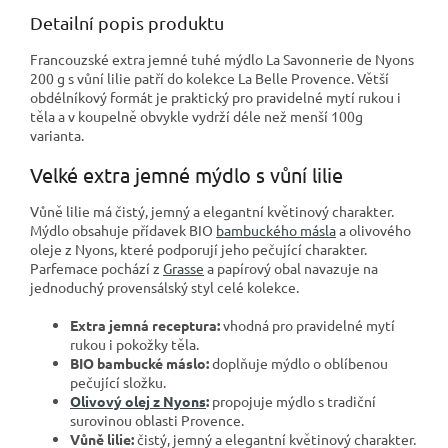
Detailní popis produktu
Francouzské extra jemné tuhé mýdlo La Savonnerie de Nyons
200 g s vůní lilie patří do kolekce La Belle Provence. Větší
obdélníkový formát je praktický pro pravidelné mytí rukou i
těla a v koupelně obvykle vydrží déle než menší 100g
varianta.
Velké extra jemné mýdlo s vůní lilie
Vůně lilie má čistý, jemný a elegantní květinový charakter.
Mýdlo obsahuje přídavek BIO
bambuckého másla
a olivového
oleje z Nyons, které podporují jeho pečující charakter.
Parfemace pochází z
Grasse
a papírový obal navazuje na
jednoduchý provensálský styl celé kolekce.
Extra jemná receptura:
vhodná pro pravidelné mytí
rukou i pokožky těla.
BIO bambucké máslo:
doplňuje mýdlo o oblíbenou
pečující složku.
Olivový olej z Nyons
:
propojuje mýdlo s tradiční
surovinou oblasti Provence.
Vůně lilie:
čistý, jemný a elegantní květinový charakter.