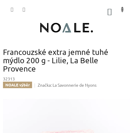
Přejít
na
NÁKUP
obsah
KOŠÍK
Francouzské extra jemné tuhé
mýdlo 200 g - Lilie, La Belle
Provence
32313
Značka:
La Savonnerie de Nyons
NOALE výběr