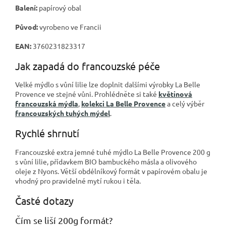
Balení:
papírový obal
Původ:
vyrobeno ve Francii
EAN:
3760231823317
Jak zapadá do francouzské péče
Velké mýdlo s vůní lilie lze doplnit dalšími výrobky La Belle
Provence ve stejné vůni. Prohlédněte si také
květinová
francouzská mýdla
,
kolekci La Belle Provence
a celý výběr
francouzských tuhých mýdel
.
Rychlé shrnutí
Francouzské extra jemné tuhé mýdlo La Belle Provence 200 g
s vůní lilie, přídavkem BIO bambuckého másla a olivového
oleje z Nyons. Větší obdélníkový formát v papírovém obalu je
vhodný pro pravidelné mytí rukou i těla.
Časté dotazy
Čím se liší 200g formát?