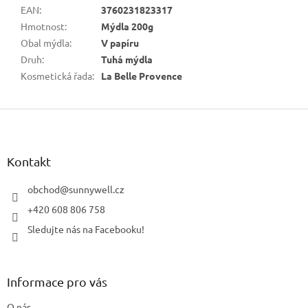
EAN
:
3760231823317
Hmotnost
:
Mýdla 200g
Obal mýdla
:
V papíru
Druh
:
Tuhá mýdla
Kosmetická řada
:
La Belle Provence
Z
á
p
a
Kontakt
t
í
obchod
@
sunnywell.cz
+420 608 806 758
Sledujte nás na Facebooku!
Informace pro vás
O nás