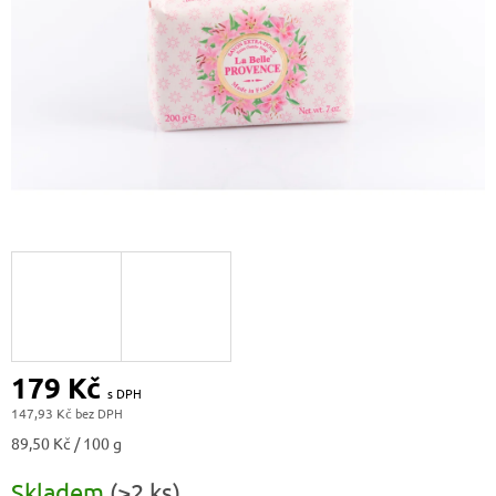
179 Kč
147,93 Kč
Měrná
89,50 Kč / 100 g
cena:
Skladem
(>2 ks)